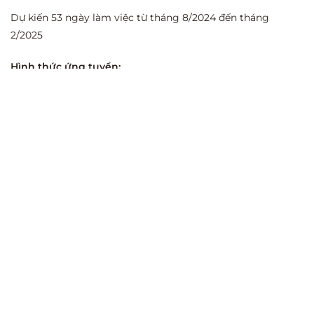
Dự kiến 53 ngày làm việc từ tháng 8/2024 đến tháng
2/2025
Hình thức ứng tuyển:
Ứng viên quan tâm xin vui lòng gửi CV, và Đề xuất mức chi
phí về địa chỉ email quynhanh@tuva.work (Ms. Quỳnh Anh)
với tiêu đề “Application – MERL Advisor – Applicant’s
[Name]”
Hạn chót: 11:59 PM ngày 29/07/2024
BÀI TRƯỚC
BÀI SAU
kmspico windows 10 activator download ✓ Activate Windows & Office ➔ 2024 Guide
TUVA COMMUNICATION TUYỂN DỤNG CHUYÊN VIÊN THEO DÕI, ĐÁNH GIÁ, NGHIÊN CỨU VÀ HỌC TẬP (MERL) THÁNG 03/2025