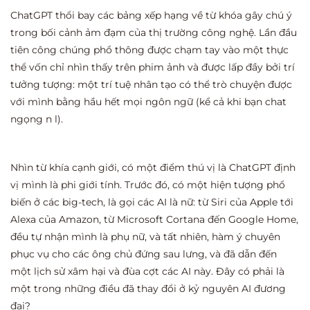
ChatGPT thổi bay các bảng xếp hạng về từ khóa gây chú ý
trong bối cảnh ảm đạm của thị trường công nghệ. Lần đầu
tiên công chúng phổ thông được chạm tay vào một thực
thể vốn chỉ nhìn thấy trên phim ảnh và được lấp đầy bởi trí
tưởng tượng: một trí tuệ nhân tạo có thể trò chuyện được
với mình bằng hầu hết mọi ngôn ngữ (kể cả khi bạn chat
ngọng n l).
Nhìn từ khía cạnh giới, có một điểm thú vị là ChatGPT định
vị mình là phi giới tính. Trước đó, có một hiện tượng phổ
biến ở các big-tech, là gọi các AI là nữ: từ Siri của Apple tới
Alexa của Amazon, từ Microsoft Cortana đến Google Home,
đều tự nhận mình là phụ nữ, và tất nhiên, hàm ý chuyên
phục vụ cho các ông chủ đứng sau lưng, và đã dẫn đến
một lịch sử xâm hại và đùa cợt các AI này. Đây có phải là
một trong những điều đã thay đổi ở kỷ nguyên AI đương
đại?