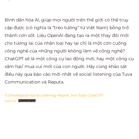
Bình dân hóa AI, giúp mọi người trên thế giới có thể truy
cập được (có nghĩa là “trèo tường” từ Việt Nam) bỗng trở
thành cơn sốt. Liệu OpenAI đang tạo ra một thay đổi mới
cho tương lai của nhân loại hay lại chỉ là một cơn cuồng
công nghệ của những người không làm về công nghệ?
ChatGPT sẽ là một công cụ lao động mới, hay một công cụ
xâm hại/ mua vui mới của con người. Hãy cùng khảo sát
điều này qua báo cáo mới nhất về social listening của Tuva
Communication và Reputa.
TUVAxReputa-Social-Listening-Report_Hot-Topic-ChatGPT-
100223
Download
BÀI TRƯỚC
Báo cáo Quảng cáo Tết qua lăng kính giới